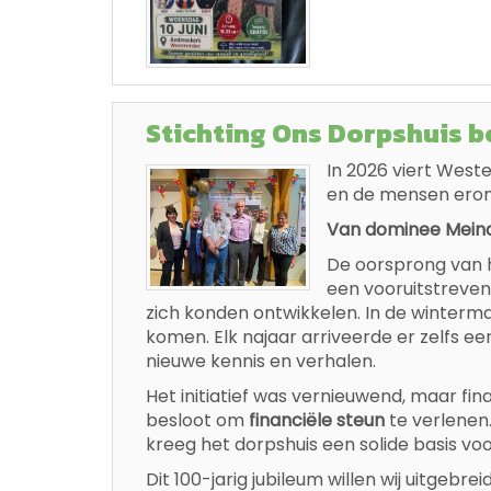
Stichting Ons Dorpshuis be
In 2026 viert West
en de mensen eromh
Van dominee Meinde
De oorsprong van h
een vooruitstreven
zich konden ontwikkelen. In de winterm
komen. Elk najaar arriveerde er zelfs 
nieuwe kennis en verhalen.
Het initiatief was vernieuwend, maar f
besloot om
financiële steun
te verlenen.
kreeg het dorpshuis een solide basis vo
Dit 100-jarig jubileum willen wij uitgebre