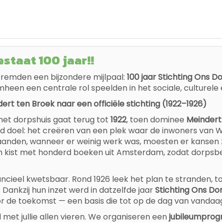
staat 100 jaar!!
eremden een bijzondere mijlpaal:
100 jaar Stichting Ons D
een een centrale rol speelden in het sociale, culturele 
rt ten Broek naar een officiële stichting (1922–1926)
et dorpshuis gaat terug tot
1922
, toen dominee
Meindert
d doel: het creëren van een plek waar de inwoners van
aanden, wanneer er weinig werk was, moesten er kansen zi
een kist met honderd boeken uit Amsterdam, zodat dorpsb
inancieel kwetsbaar. Rond 1926 leek het plan te stranden
 Dankzij hun inzet werd in datzelfde jaar
Stichting Ons Do
or de toekomst — een basis die tot op de dag van vandaag
id met jullie allen vieren. We organiseren een
jubileumpro