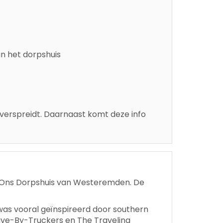
van het dorpshuis
 verspreidt. Daarnaast komt deze info
n Ons Dorpshuis van Westeremden. De
as vooral geïnspireerd door southern
rive-By-Truckers en The Traveling