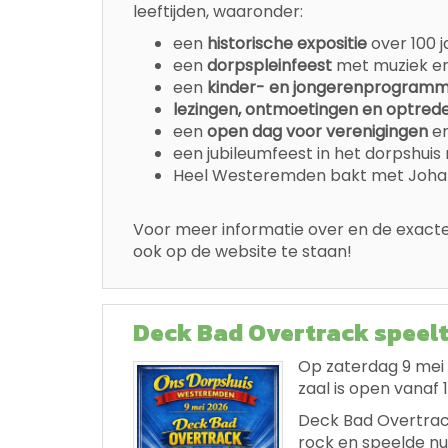
leeftijden, waaronder:
een
historische expositie
over 100 j
een
dorpspleinfeest
met muziek en
een
kinder- en jongerenprogram
lezingen, ontmoetingen en optred
een
open dag voor verenigingen
en
een jubileumfeest in het dorpshuis
Heel Westeremden bakt met Joha
Voor meer informatie over en de exacte
ook op de website te staan!
Deck Bad Overtrack speelt
Op zaterdag 9 mei
zaal is open vanaf 
Deck Bad Overtrack
rock en speelde nu