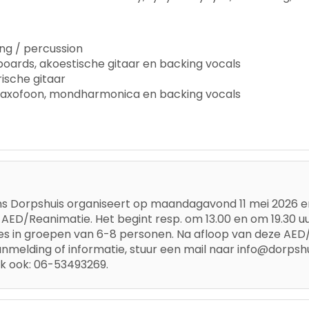
ng / percussion
oards, akoestische gitaar en backing vocals
rische gitaar
saxofoon, mondharmonica en backing vocals
ns Dorpshuis organiseert op maandagavond 11 mei 2026 
AED/Reanimatie. Het begint resp. om 13.00 en om 19.30 uu
 les in groepen van 6-8 personen. Na afloop van deze AE
aanmelding of informatie, stuur een mail naar info@dorps
ijk ook: 06-53493269.