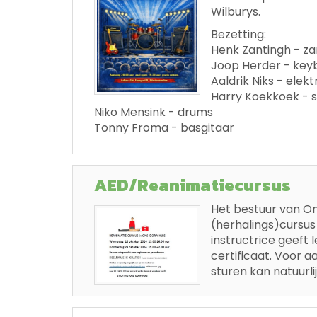
Wilburys.
Bezetting:
Henk Zantingh - za
Joop Herder - keyb
Aaldrik Niks - elekt
Harry Koekkoek - 
Niko Mensink - drums
Tonny Froma - basgitaar
AED/Reanimatiecursus
Het bestuur van O
(herhalings)cursus 
instructrice geeft
certificaat. Voor 
sturen kan natuurl