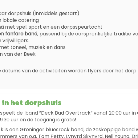
aar dorpshuis (inmiddels gestart)
 lokale catering
ma
met spel, sport en een dorpsspeurtocht
en fanfare band
, passend bij de oorspronkelijke traditie 
 vrijwilligers.
 met toneel, muziek en dans
n van der Beek
 datums van de activiteiten worden flyers door het dorp
 in het dorpshuis
 speelt de band “Deck Bad Overtrack” vanaf 20.00 uur i
19.30 uur en de toegang is gratis!
 is een Groninger bluesrock band, de zeskoppige band w
mmers van o.a. Tom Petty, Lynyrd Skynyrd, Neil Young, D