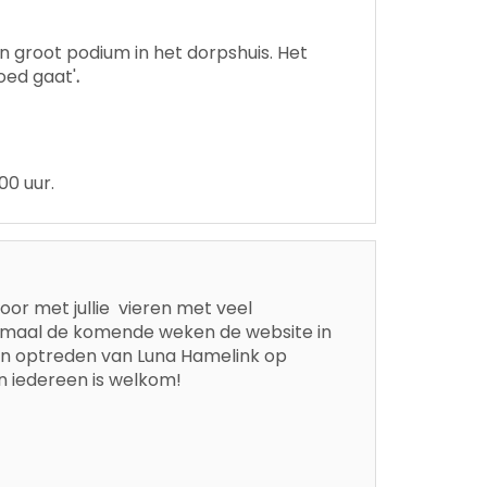
n groot podium in het dorpshuis. Het
oed gaat'
.
00 uur.
door met jullie vieren met veel
llemaal de komende weken de website in
een optreden van Luna Hamelink op
en iedereen is welkom!