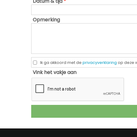
Datum & tijd
*
Opmerking
Ik ga akkoord met de
privacyverklaring
op deze 
Vink het vakje aan