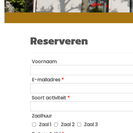
Reserveren
Voornaam
E-mailadres
*
Soort activiteit
*
Zaalhuur
Zaal 1
Zaal 2
Zaal 3