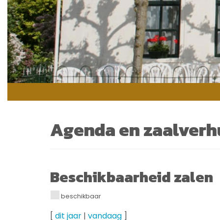
Agenda en zaalverh
Beschikbaarheid zalen
beschikbaar
[
dit jaar
|
vandaag
]