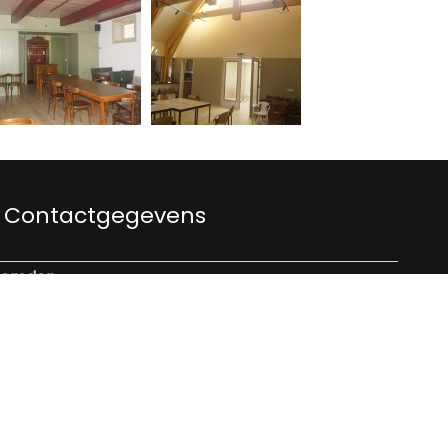
Contactgegevens
remden
mden
-534 932 69 (Hennie Engel)
esteremden.nl