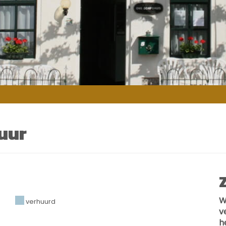
uur
W
verhuurd
v
h