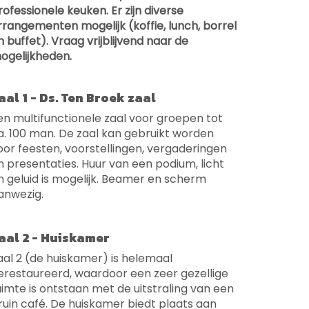
rofessionele keuken. Er zijn diverse
rrangementen mogelijk (koffie, lunch, borrel
n buffet). Vraag vrijblijvend naar de
ogelijkheden.
aal 1 - Ds. Ten Broek zaal
en multifunctionele zaal voor groepen tot
a. 100 man. De zaal kan gebruikt worden
oor feesten, voorstellingen, vergaderingen
n presentaties. Huur van een podium, licht
n geluid is mogelijk. Beamer en scherm
anwezig.
aal 2 - Huiskamer
aal 2 (de huiskamer) is helemaal
erestaureerd, waardoor een zeer gezellige
uimte is ontstaan met de uitstraling van een
ruin café. De huiskamer biedt plaats aan