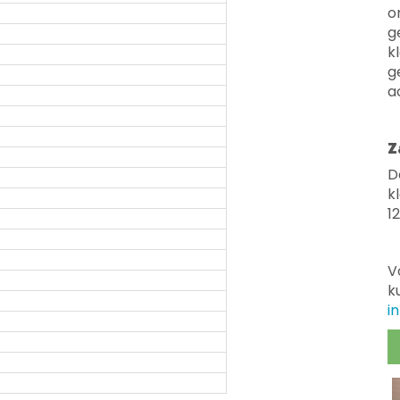
o
g
k
g
a
Z
D
k
1
V
k
i