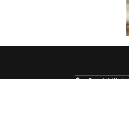
Dorpshuis Weste
Abt Emopad 8
9922 PJ Westere
0596 55 13 21
/ 06
info@dorpshuisw
Privacy policy