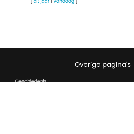
[
dit jaar
|
vandaag
]
Overige pagina's
Geschiedenis
Zaal reserveren
Privacy policy