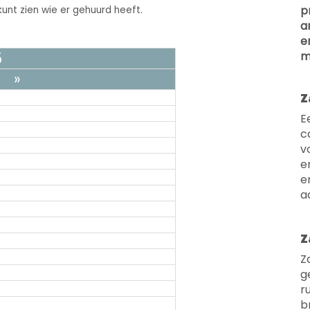
p
unt zien wie er gehuurd heeft.
a
e
5
m
»
Z
E
c
v
e
e
a
Z
Z
g
r
b